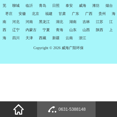
芜
聊城
临沂
青岛
日照
泰安
威海
潍坊
烟台
枣庄
安徽
北京
福建
甘肃
广东
广西
贵州
海
南
河北
河南
黑龙江
湖北
湖南
吉林
江苏
江
西
辽宁
内蒙古
宁夏
青海
山东
山西
陕西
上
海
四川
天津
西藏
新疆
云南
浙江
Copyright © 2026 威海广阳环保
0631-5388148