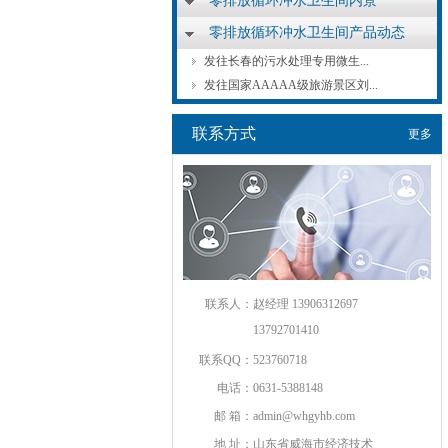
零排放循环冲水卫生间内景
零排放循环冲水卫生间产品动态
发往长春的污水处理专用微生...
发往国家AAAAA级旅游景区刘...
联系方式
更多
联系人：
赵经理 13906312697
13792701410
联系QQ：
523760718
电话：
0631-5388148
邮 箱：
admin@whgyhb.com
地 址：
山东省威海市经济技术