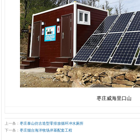
枣庄威海里口山
上一条：
枣庄泰山仿古造型零排放循环冲水厕所
下一条：
枣庄烟台海洋牧场岸基配套工程