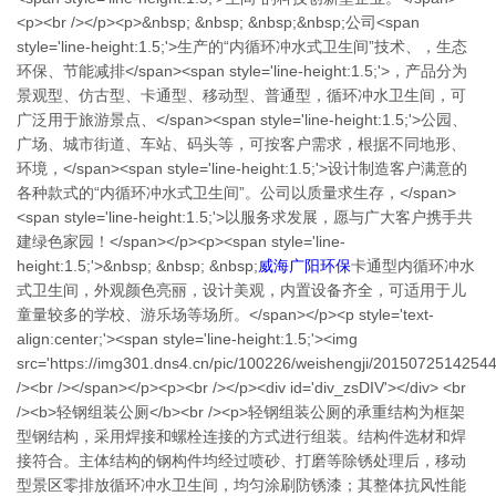
<p><br /></p><p>&nbsp; &nbsp; &nbsp;&nbsp;公司<span
style='line-height:1.5;'>生产的“内循环冲水式卫生间”技术、，生态
环保、节能减排</span><span style='line-height:1.5;'>，产品分为
景观型、仿古型、卡通型、移动型、普通型，循环冲水卫生间，可
广泛用于旅游景点、</span><span style='line-height:1.5;'>公园、
广场、城市街道、车站、码头等，可按客户需求，根据不同地形、
环境，</span><span style='line-height:1.5;'>设计制造客户满意的
各种款式的“内循环冲水式卫生间”。公司以质量求生存，</span>
<span style='line-height:1.5;'>以服务求发展，愿与广大客户携手共
建绿色家园！</span></p><p><span style='line-
height:1.5;'>&nbsp; &nbsp; &nbsp;
威海广阳环保
卡通型内循环冲水
式卫生间，外观颜色亮丽，设计美观，内置设备齐全，可适用于儿
童量较多的学校、游乐场等场所。</span></p><p style='text-
align:center;'><span style='line-height:1.5;'><img
src='https://img301.dns4.cn/pic/100226/weishengji/2015072514254
/><br /></span></p><p><br /></p><div id='div_zsDIV'></div> <br
/><b>轻钢组装公厕</b><br /><p>轻钢组装公厕的承重结构为框架
型钢结构，采用焊接和螺栓连接的方式进行组装。结构件选材和焊
接符合。主体结构的钢构件均经过喷砂、打磨等除锈处理后，移动
型景区零排放循环冲水卫生间，均匀涂刷防锈漆；其整体抗风性能