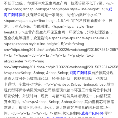
不低于12级，内循环冲水卫生间生产商，抗震等级不低于7级。</p>
<p>&nbsp; &nbsp; &nbsp;&nbsp;<span style='line-height:1.5;'>
威
海广阳环保
科技有限公司是一家研发、制造“内循环冲水式卫
</span><span style='line-height:1.5;'>生间”的科技创新型企业，技
术、，生态环保、节能减排。</span><span style='line-
height:1.5;'>主营产品生态环保卫生间，环保设备，污水处理设备，
五金机电等项目，欢迎咨询</span></p><p><br /></p><p><br />
</p><p><span style='line-height:1.5;'><br/><img
src='https://img301.dns4.cn/pic/100226/weishengji/2015072514265
/><br /></span></p><p><br /></p><br /><p style='text-
align:center;'><br/><img
src='https://img301.dns4.cn/pic/100226/weishengji/2015072514265
/></p><p>&nbsp; &nbsp; &nbsp;&nbsp;
威海广阳环保
厕所按其外观
形态大致可分为城市现代型、经济适用型、园林景观型、仿古型、
卡通型、车载移动型等。</p><p>&nbsp; &nbsp; &nbsp;&nbsp;城市
现代型环保移动厕所为我公司根据现代都市环卫工作发展需求特别
研发设计。外观时尚、现代，与都市建筑风格谐调统一，内部配置
齐全实用。</p><p>&nbsp; &nbsp; &nbsp;&nbsp;其内部机芯可按需
求设计，根据不同地形、环境，设计制造客户满意的各种款式卫生
间。</p><p><br /></p> <br /> 循环冲水卫生间-
威海广阳环保
-零排