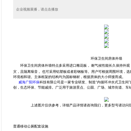
企业视频展播，请点击播放
环保卫生间房体外墙
环保卫生间房体外墙特点多采用进口雕花板，
耐气候性能长久保持外观
灾，且
隔离噪音 。也可采用
铝塑板或者
彩钢板等。
用户可根据周围环境，选
环境相和谐。主体框架的结构均为国标钢材，根据房体的大小焊接而成。
威海广阳环保
科技有限公司是一家专业研发、制造“内循环冲水式卫生间”
创，生态环保、节能减排。广泛用于旅游景点
、公园、广场、城市街道、车
上述图片仅供参考，详细产品详情请咨询我们，更多型号请访问我
普通移动公厕配套设施