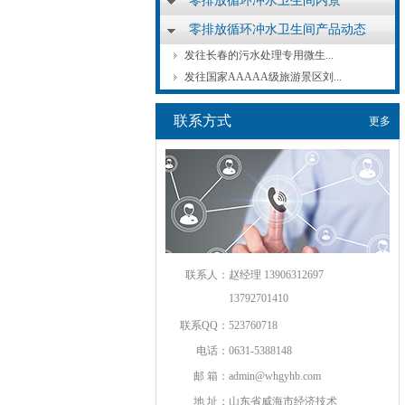
零排放循环冲水卫生间内景
零排放循环冲水卫生间产品动态
发往长春的污水处理专用微生...
发往国家AAAAA级旅游景区刘...
联系方式
更多
联系人：
赵经理 13906312697
13792701410
联系QQ：
523760718
电话：
0631-5388148
邮 箱：
admin@whgyhb.com
地 址：
山东省威海市经济技术