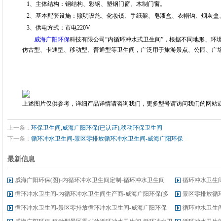
1、主体结构：钢结构、彩钢、塑钢门窗、木制门窗。
2、基本配套设施：照明设施、化妆镜、手纸架、皂液盒、衣帽钩、烟灰盒
3、供电方式：市电220V
威海广阳环保
科技有限公司“内循环冲水式卫生间”，根据不同地形、环
仿古型、卡通型、移动型、普通型等卫生间，广泛用于旅游景点、公园、广
上述图片仅供参考，详细产品详情请咨询我们，更多型号请访问我们的网站或
上一条：
环保卫生间,威海广阳环保(已认证),移动环保卫生间
下一条：
循环冲水卫生间-景区零排放循环冲水卫生间-威海广阳环保
最新信息
威海广阳环保(图)-内循环冲水卫生间定制-循环冲水卫生间
循环冲水卫生
循环冲水卫生间-内循环冲水卫生间生产商-威海广阳环保(多
景区零排放循
图)
循环冲水卫生间-景区零排放循环冲水卫生间-威海广阳环保
循环冲水卫生